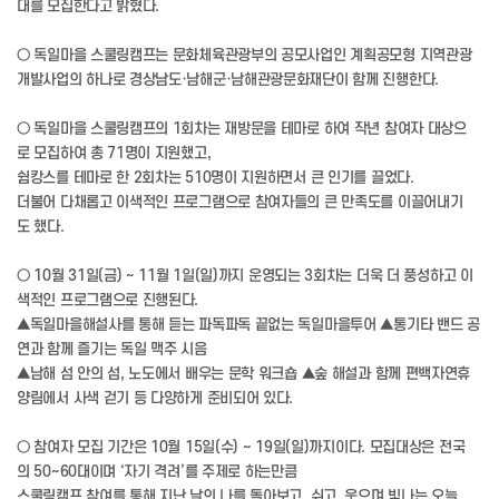
대를 모집한다고 밝혔다.
○ 독일마을 스쿨링캠프는 문화체육관광부의 공모사업인 계획공모형 지역관광
개발사업의 하나로 경상남도·남해군·남해관광문화재단이 함께 진행한다.
○ 독일마을 스쿨링캠프의 1회차는 재방문을 테마로 하여 작년 참여자 대상으
로 모집하여 총 71명이 지원했고,
쉼캉스를 테마로 한 2회차는 510명이 지원하면서 큰 인기를 끌었다.
더불어 다채롭고 이색적인 프로그램으로 참여자들의 큰 만족도를 이끌어내기
도 했다.
○ 10월 31일(금) ~ 11월 1일(일)까지 운영되는 3회차는 더욱 더 풍성하고 이
색적인 프로그램으로 진행된다.
▲독일마을해설사를 통해 듣는 파독파독 끝없는 독일마을투어 ▲통기타 밴드 공
연과 함께 즐기는 독일 맥주 시음
▲남해 섬 안의 섬, 노도에서 배우는 문학 워크숍 ▲숲 해설과 함께 편백자연휴
양림에서 사색 걷기 등 다양하게 준비되어 있다.
○ 참여자 모집 기간은 10월 15일(수) ~ 19일(일)까지이다. 모집대상은 전국
의 50~60대이며 ‘자기 격려’를 주제로 하는만큼
스쿨링캠프 참여를 통해 지난 날의 나를 돌아보고, 쉬고, 웃으며 빛나는 오늘