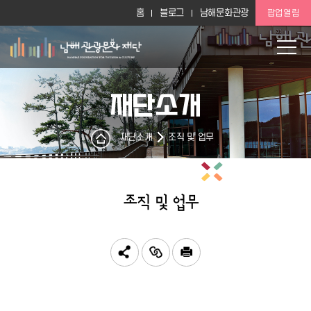
홈
블로그
남해문화관광
팝업열림
재단소개
재단소개
조직 및 업무
조직 및 업무