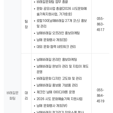
바래길문화팀 업무 총괄
문화 공모사업 총괄(2026 시도문화예
술기획지원사업, 가가호호)
055-
로컬100(남해바래길 27개 코스) 홍보
팀
863-
및 관리
장
4517
남해바래길 오프라인 홍보마케팅
남해 문화행사 개최(정)
대외 문화 협력 네트워크 관리
남해바래길 온라인 홍보마케팅
남해바래길 완보자 관리 및 지킴이 제도
운영
바래길문화 디자인 고도화 및 관리
남해바래길 홍보용 기념품 관리
055-
체크인 남해 아이디어톤 운영
바래길문
대
864-
화팀
리
2026 시도 문화예술기획 지원사업
4519
남해 문화행사 개최(부)
남해바래길 정기걷기 작은소풍 행사