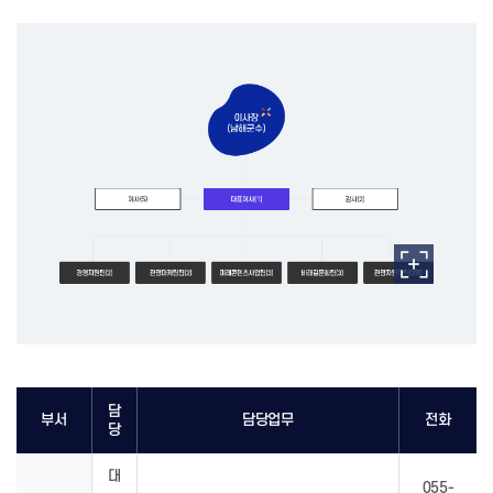
담
부서
담당업무
전화
당
대
055-