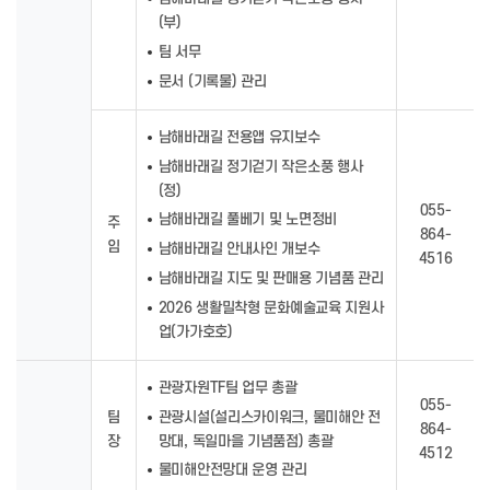
(부)
팀 서무
문서 (기록물) 관리
남해바래길 전용앱 유지보수
남해바래길 정기걷기 작은소풍 행사
(정)
055-
남해바래길 풀베기 및 노면정비
주
864-
임
남해바래길 안내사인 개보수
4516
남해바래길 지도 및 판매용 기념품 관리
2026 생활밀착형 문화예술교육 지원사
업(가가호호)
관광자원TF팀 업무 총괄
055-
관광시설(설리스카이워크, 물미해안 전
팀
864-
망대, 독일마을 기념품점) 총괄
장
4512
물미해안전망대 운영 관리