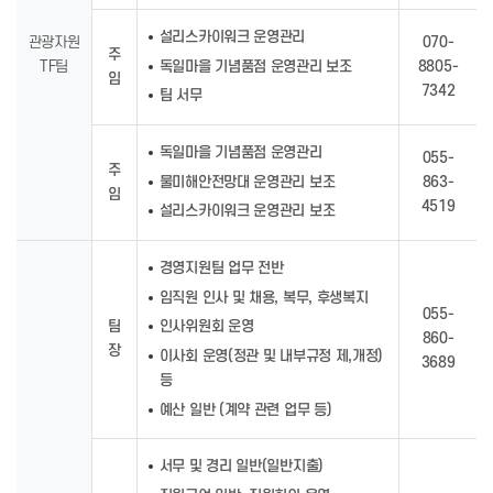
설리스카이워크 운영관리
관광자원
070-
주
독일마을 기념품점 운영관리 보조
TF팀
8805-
임
7342
팀 서무
독일마을 기념품점 운영관리
055-
주
물미해안전망대 운영관리 보조
863-
임
4519
설리스카이워크 운영관리 보조
경영지원팀 업무 전반
임직원 인사 및 채용, 복무, 후생복지
055-
팀
인사위원회 운영
860-
장
이사회 운영(정관 및 내부규정 제,개정)
3689
등
예산 일반 (계약 관련 업무 등)
서무 및 경리 일반(일반지출)