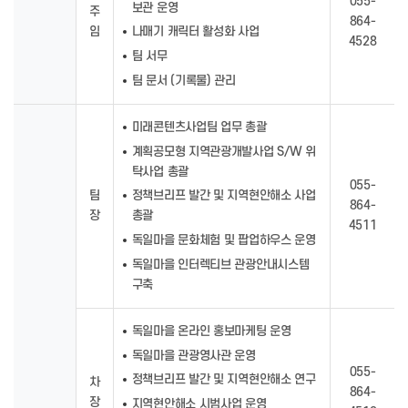
055-
보관 운영
주
864-
임
나매기 캐릭터 활성화 사업
4528
팀 서무
팀 문서 (기록물) 관리
미래콘텐츠사업팀 업무 총괄
계획공모형 지역관광개발사업 S/W 위
탁사업 총괄
055-
팀
정책브리프 발간 및 지역현안해소 사업
864-
장
총괄
4511
독일마을 문화체험 및 팝업하우스 운영
독일마을 인터렉티브 관광안내시스템
구축
독일마을 온라인 홍보마케팅 운영
독일마을 관광영사관 운영
055-
정책브리프 발간 및 지역현안해소 연구
차
864-
장
지역현안해소 시범사업 운영