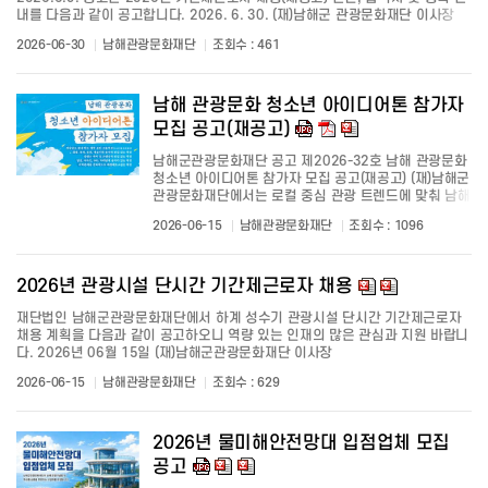
내를 다음과 같이 공고합니다. 2026. 6. 30. (재)남해군 관광문화재단 이사장
2026-06-30
남해관광문화재단
조회수 : 461
남해 관광문화 청소년 아이디어톤 참가자
모집 공고(재공고)
남해군관광문화재단 공고 제2026-32호 남해 관광문화
청소년 아이디어톤 참가자 모집 공고(재공고) (재)남해군
관광문화재단에서는 로컬 중심 관광 트렌드에 맞춰 남해
바래길 등 지역 고유의 관광문화 자원을 기반으로 청소
2026-06-15
남해관광문화재단
조회수 : 1096
년의 창의적인 시각이 반영된 참여형 관광문화 콘텐츠를
발굴, 확산하고 지역 이해도와 애향심...
2026년 관광시설 단시간 기간제근로자 채용
재단법인 남해군관광문화재단에서 하계 성수기 관광시설 단시간 기간제근로자
채용 계획을 다음과 같이 공고하오니 역량 있는 인재의 많은 관심과 지원 바랍니
다. 2026년 06월 15일 (재)남해군관광문화재단 이사장
2026-06-15
남해관광문화재단
조회수 : 629
2026년 물미해안전망대 입점업체 모집
공고