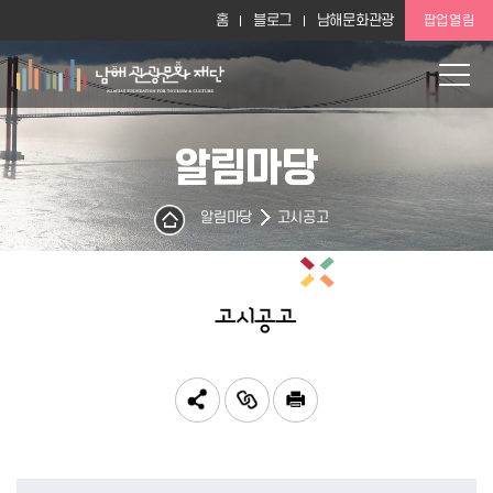
홈
블로그
남해문화관광
팝업열림
알림마당
알림마당
고시공고
고시공고