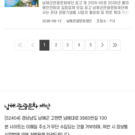
남해군관광문화재단 공고 제 2026-30호 2026년 물미
해안전망대 입점업체 모집 공고 남해군관광문화재단에
서는 관내 관광기념품 사업의 활성화 및 판로 확대 지원
등을 위해 「물미해안전망대 입점업체」를 모집합니다.
2026-06-12
남해관광문화재단
조회수 : 713
남해 관광기념품 납품을 희망하는 사업체의 많은 관심과
참여 바랍니다. ○ 모집분야 : 남해...
1
2
3
4
5
(52404) 경상남도 남해군 고현면 남해대로 3883번길 100
본 사이트는 이메일 주소가 무단 수집되는 것을 거부하며, 위반 시 정보통
신망법에 의해 처벌됨을 알려드립니다.