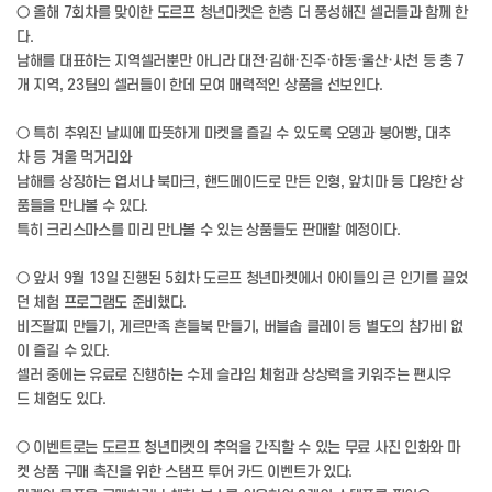
○ 올해 7회차를 맞이한 도르프 청년마켓은 한층 더 풍성해진 셀러들과 함께 한
다.
남해를 대표하는 지역셀러뿐만 아니라 대전·김해·진주·하동·울산·사천 등 총 7
개 지역, 23팀의 셀러들이 한데 모여 매력적인 상품을 선보인다.
○ 특히 추워진 날씨에 따뜻하게 마켓을 즐길 수 있도록 오뎅과 붕어빵, 대추
차 등 겨울 먹거리와
남해를 상징하는 엽서나 북마크, 핸드메이드로 만든 인형, 앞치마 등 다양한 상
품들을 만나볼 수 있다.
특히 크리스마스를 미리 만나볼 수 있는 상품들도 판매할 예정이다.
○ 앞서 9월 13일 진행된 5회차 도르프 청년마켓에서 아이들의 큰 인기를 끌었
던 체험 프로그램도 준비했다.
비즈팔찌 만들기, 게르만족 흔들북 만들기, 버블솝 클레이 등 별도의 참가비 없
이 즐길 수 있다.
셀러 중에는 유료로 진행하는 수제 슬라임 체험과 상상력을 키워주는 팬시우
드 체험도 있다.
○ 이벤트로는 도르프 청년마켓의 추억을 간직할 수 있는 무료 사진 인화와 마
켓 상품 구매 촉진을 위한 스탬프 투어 카드 이벤트가 있다.