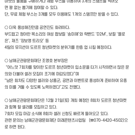
마켓의 물품을 구매하거나 체험 부스를 이용하여 3개의 스탬프를 찍어오
면 꽝 없는 뽑기에 참여할 수 있다.
단, 무료 체험 부스는 3개를 모두 이용해도 1개의 스탬프만 받을 수 있다.
○ 더욱 풍성해진만큼 공연진도 화려하다.
부드럽고 청아한 목소리의 여성 팝보컬 ‘송미해’와 락밴드 ‘D2M’, 보컬 ‘옐로
은’, 재즈 ‘장보영 트리오’ 등
4팀의 뮤지션이 도르프 청년마켓의 분위기를 한층 업 시킬 예정이다.
○ 남해군관광문화재단 조영호 본부장은
“어느덧 7회차를 맞이한 도르프 청년마켓이 입소문을 타기 시작하면서 많은 문
의와 더불어 셀러 모집이 조기에 마감되었다”며
“남은 회차도 다양한 셀러와 상품군, 공연과 이벤트로 풍성하게 준비하여 유종
의 미를 거둘 수 있도록 노력하겠다”고도 전했다.
○ 남해군관광문화재단은 12월 21일(토) 개최 예정인 8회차 도르프 청년마켓
과 함께 할 셀러를 모집하고 있다.
7회차 모집 마감 소식에 8회차 셀러 신청도 빠르게 들어오고 있다.
관련 문의는 남해군관광문화재단 미래콘텐츠사업팀 (☎070-4420-4502)으
로 하면 된다.