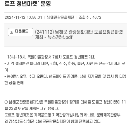
르프 청년마켓’ 운영
2024-11-12 10:56:01
남해관광문화재단
조회수 :
4672
다운로드
(241112) 남해군 관광문화재단 도르프청년마켓
개최 - 뉴스경남.pdf
- 13시~18시, 독일마을광장서 7회차 도르프 청년마켓 개최
- 지역 셀러뿐만 아니라 대전, 김해, 진주, 하동, 울산, 사천 등 전국 각지에서 모
여
- 붕어빵, 오뎅, 수제 오란다, 핸드메이드 공예품, 남해 자개모빌 및 엽서 등 다양
한 상품 판매
○ 남해군관광문화재단은 독일마을광장에 활기를 더해줄 도르프 청년마켓이 11
월 23일 토요일 개최된다고 밝혔다.
도르프 청년마켓은 계획공모형 지역관광개발사업의 하나로, 문화체육관광부
와 경상남도·남해군·남해군관광문화재단이 함께 진행하고 있다.