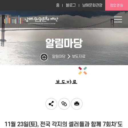
홈
블로그
남해문화관광
팝업열림
알림마당
알림마당
보도자료
보도자료
11월 23일(토), 전국 각지의 셀러들과 함께 7회차‘도